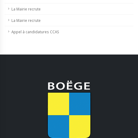
La Mairie recrute
La Mairie recrute
Appel à candidatures CCAS