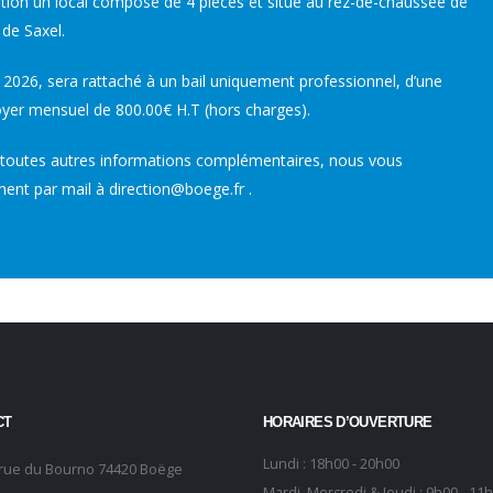
on un local composé de 4 pièces et situé au rez-de-chaussée de
 de Saxel.
 2026, sera rattaché à un bail uniquement professionnel, d’une
oyer mensuel de 800.00€ H.T (hors charges).
 toutes autres informations complémentaires, nous vous
ment par mail à direction@boege.fr .
CT
HORAIRES D’OUVERTURE
Lundi : 18h00 - 20h00
 rue du Bourno 74420 Boëge
Mardi, Mercredi & Jeudi : 9h00 - 11