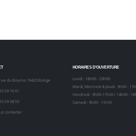
CT
HORAIRES D’OUVERTURE
Lundi : 18h00 - 20h00
 rue du Bourno 74420 Boëge
Mardi, Mercredi & Jeudi : 9h00 - 11
50 39 10 01
Vendredi : 9h00-11h30 / 14h00 - 16
50 39 08 50
Samedi : 9h00 - 11h30
us contacter