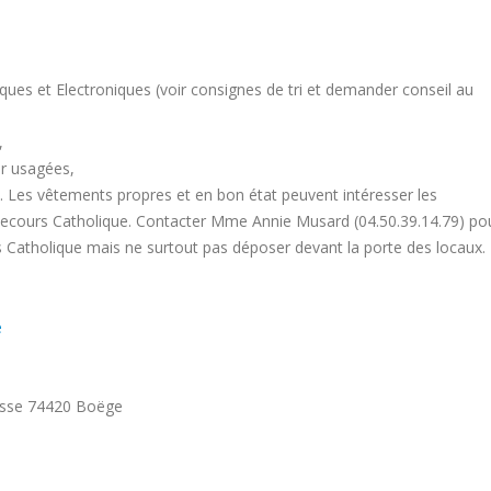
ques et Electroniques (voir consignes de tri et demander conseil au
,
er usagées,
ri). Les vêtements propres et en bon état peuvent intéresser les
Secours Catholique. Contacter Mme Annie Musard (04.50.39.14.79) po
s Catholique mais ne surtout pas déposer devant la porte des locaux.
e
osse 74420 Boëge