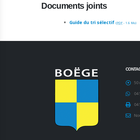
Documents joints
Guide du tri sélectif
(
PDF
-
1.6 Mo
)
CONTA
50
04 
04 
No