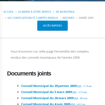
ACCUEIL
LA MAIRIE À VOTRE SERVICE
VIE MUNICIPALE
LES CONVOCATIONS ET COMPTES RENDUS
ARCHIVES
ANNÉE 2009
ACCÈS RAPIDES
Vous trouverez sur cette page l’ensemble des comptes
rendus des conseils municipaux de l’année 2009.
Documents joints
Conseil Municipal du 29 janvier 2009
(
PDF
-
111.8 ko
)
Conseil Municipal du 5 mars 2009
(
PDF
-
127.4 ko
)
Conseil Municipal du 26 mars 2009
(
PDF
-
99.5 ko
)
Conseil Municipal du 4 juin 2009
(
PDF
-
143.2 ko
)