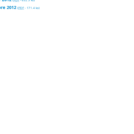
(
PDF
-
632.3 ko
)
bre 2012
(
PDF
-
171.4 ko
)