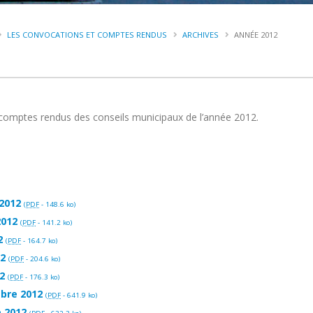
LES CONVOCATIONS ET COMPTES RENDUS
ARCHIVES
ANNÉE 2012
 comptes rendus des conseils municipaux de l’année 2012.
 2012
(
PDF
-
148.6 ko
)
2012
(
PDF
-
141.2 ko
)
2
(
PDF
-
164.7 ko
)
12
(
PDF
-
204.6 ko
)
2
(
PDF
-
176.3 ko
)
mbre 2012
(
PDF
-
641.9 ko
)
e 2012