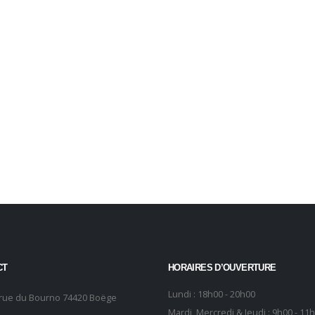
CT
HORAIRES D’OUVERTURE
Lundi : 18h00 - 20h00
 rue du Bourno 74420 Boëge
Mardi, Mercredi & Jeudi : 9h00 - 11