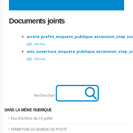
Documents joints
arrete_prefet_enquete_publique_extension_step_sci
(
PDF
-
240.3 ko
)
avis_ouverture_enquete_publique_extension_step_sc
(
PDF
-
100.5 ko
)
Rechercher
DANS LA MÊME RUBRIQUE
Feu d’artifice du 14 juillet
FERMETURE DU BUREAU DE POSTE