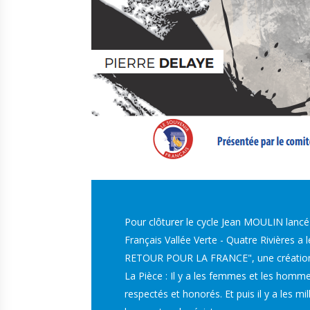
Pour clôturer le cycle Jean MOULIN lancé
Français Vallée Verte - Quatre Rivières a 
RETOUR POUR LA FRANCE", une création
La Pièce : Il y a les femmes et les homme
respectés et honorés. Et puis il y a les m