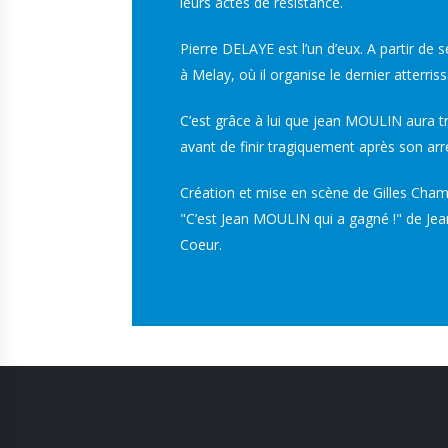
leurs actes de résistance.
Pierre DELAYE est l’un d’eux. A partir d
à Melay, où il organise le dernier atter
C’est grâce à lui que jean MOULIN aura tr
avant de finir tragiquement après son arre
Création et mise en scène de Gilles Cham
"C’est Jean MOULIN qui a gagné !" de Jea
Coeur.