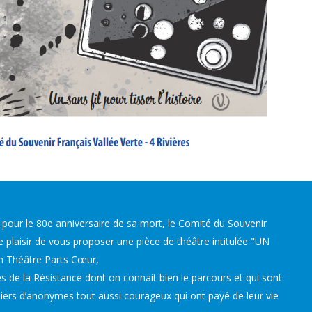
 pour le 80e anniversaire de sa mort, le Comité du Souvenir
le plaisir de vous proposer une pièce de théâtre intitulée "UN
 Théâtre Parts Cœur,
s de la Résistance dont on connait bien le parcours et qui sont
illiers d’anonymes tout aussi courageux qui ont payé de leur vie