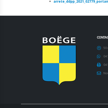
arrete_ddpp_2021_02779_portant
CONTA
50
04 
04 
No