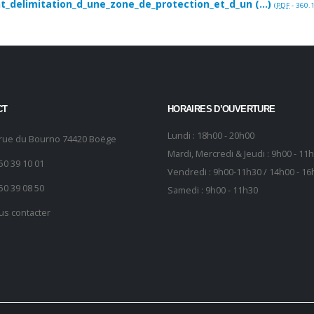
_delimitation_d_une_zone_de_protection_et_d_un (...)
(
PDF
-
360.1
CT
HORAIRES D’OUVERTURE
Lundi : 18h00 - 20h00
 rue du Bourno 74420 Boëge
Mardi, Mercredi & Jeudi : 9h00 - 11
50 39 10 01
Vendredi : 9h00-11h30 / 14h00 - 16
50 39 08 50
Samedi : 9h00 - 11h30
us contacter