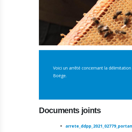
Voici un arrêté concernant la délimitation
Boëge.
Documents joints
arrete_ddpp_2021_02779_portant