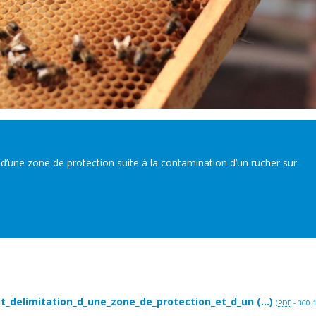
 d’une zone de protection suite à la contamination d’un rucher sur
_delimitation_d_une_zone_de_protection_et_d_un (...)
(
PDF
-
360.1