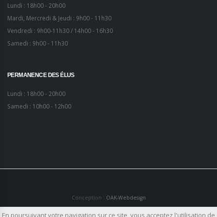
Lundi : 18h00 - 20h00
Mardi, Mercredi & Jeudi : 9h00 - 11h30
Vendredi : 9h00-11h30 / 14h00 - 16h30
Samedi : 9h00 - 11h30
PERMANENCE DES ÉLUS
Lundi : 18h00 - 20h00
Samedi : 10h00 - 12h00
Conception :
OAK-Webdesign
En poursuivant votre navigation sur ce site, vous acceptez l'utilisation de