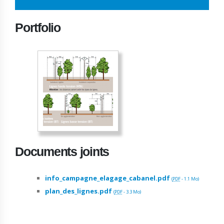
Portfolio
Documents joints
info_campagne_elagage_cabanel.pdf
(
PDF
-
1.1 Mo
)
plan_des_lignes.pdf
(
PDF
-
3.3 Mo
)