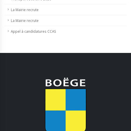
La Mairie recrute
La Mairie recrute
Appel à candidatures CCAS