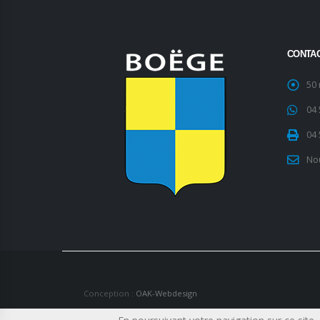
CONTA
50
04 
04 
No
Conception :
OAK-Webdesign