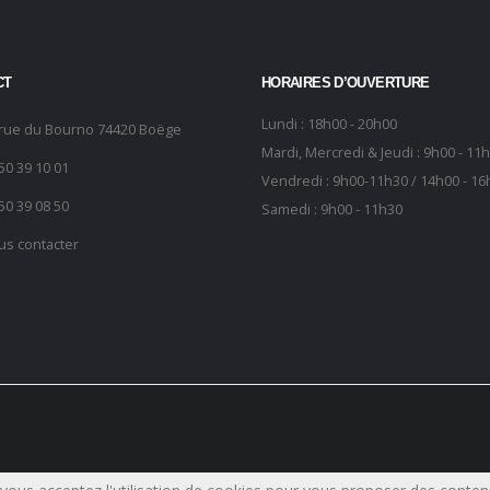
CT
HORAIRES D’OUVERTURE
Lundi : 18h00 - 20h00
 rue du Bourno 74420 Boëge
Mardi, Mercredi & Jeudi : 9h00 - 11
50 39 10 01
Vendredi : 9h00-11h30 / 14h00 - 16
50 39 08 50
Samedi : 9h00 - 11h30
us contacter